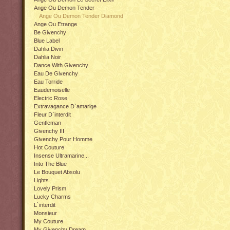
Ange Ou Demon Tender
Ange Ou Demon Tender Diamond
Ange Ou Etrange
Be Givenchy
Blue Label
Dahlia Divin
Dahlia Noir
Dance With Givenchy
Eau De Givenchy
Eau Torride
Eaudemoiselle
Electric Rose
Extravagance D`amarige
Fleur D`interdit
Gentleman
Givenchy III
Givenchy Pour Homme
Hot Couture
Insense Ultramarine...
Into The Blue
Le Bouquet Absolu
Lights
Lovely Prism
Lucky Charms
L`interdit
Monsieur
My Couture
My Givenchy Dream