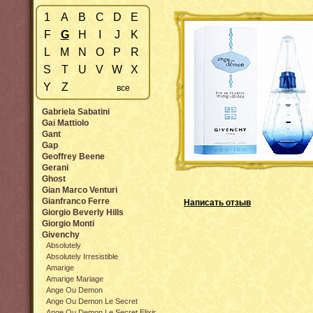
1
A
B
C
D
E
F
G
H
I
J
K
L
M
N
O
P
R
S
T
U
V
W
X
Y
Z
все
Gabriela Sabatini
Gai Mattiolo
Gant
Gap
Geoffrey Beene
Gerani
Ghost
Gian Marco Venturi
Gianfranco Ferre
Написать отзыв
Giorgio Beverly Hills
Giorgio Monti
Givenchy
Absolutely
Absolutely Irresistible
Amarige
Amarige Mariage
Ange Ou Demon
Ange Ou Demon Le Secret
Ange Ou Demon Le Secret Elixir