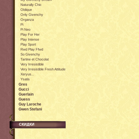
Naturally Chic
Oblique
Only Givenchy
Organza
Pi
Pi Neo
Play For Her
Play Intense
Play Sport
Rwd Play Ffwd
So Givenchy
Tartine et Chocolat
Very Irresistible
Very Irresistible Fresh Attitude
Xeryus...
Ysatis
Gres
Gucci
Guerlain
Guess
Guy Laroche
Gwen Stefani
СКИДКИ