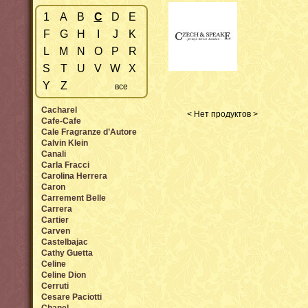
1
A
B
C
D
E
F
G
H
I
J
K
L
M
N
O
P
R
S
T
U
V
W
X
Y
Z
все
Cacharel
< Нет продуктов >
Cafe-Cafe
Cale Fragranze d’Autore
Calvin Klein
Canali
Carla Fracci
Carolina Herrera
Caron
Carrement Belle
Carrera
Cartier
Carven
Castelbajac
Cathy Guetta
Celine
Celine Dion
Cerruti
Cesare Paciotti