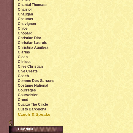
Chanel
Chantal Thomass
Charriol
Chaugan
Chaumet
Chevignon
Chloe
Chopard
Christian Dior
Christian Lacroix
Christina Aguilera
Clarins
Clean
Clinique
Clive Christian
CnR Create
Coach
Comme Des Garcons
Costume National
Courreges
Courvoisier
Creed
Cuarzo The Circle
Custo Barcelona
Czech & Speake
СКИДКИ