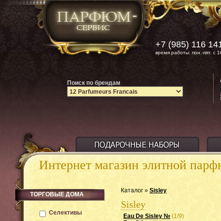
+7 (985) 116 14
время работы: пон.-пят. с 1
Поиск по брендам
Интернет магазин элитной пар
Каталог »
Sisley
ТОРГОВЫЕ ДОМА
Sisley
Селективы
Eau De Sisley №
(1/9)