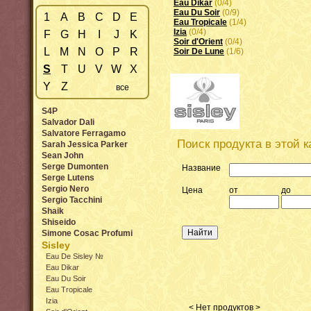
Eau Dikar
(0/4)
Eau Du Soir
(0/9)
1
A
B
C
D
E
Eau Tropicale
(1/4)
Izia
(0/4)
F
G
H
I
J
K
Soir d'Оrient
(0/4)
L
M
N
O
P
R
Soir De Lune
(1/6)
S
T
U
V
W
X
Y
Z
все
S4P
Salvador Dali
Salvatore Ferragamo
Поиск продукта в этой к
Sarah Jessica Parker
Sean John
Serge Dumonten
Название
Serge Lutens
Sergio Nero
Цена
от
до
Sergio Tacchini
Shaik
Shiseido
Simone Cosac Profumi
Sisley
Eau De Sisley №
Eau Dikar
Eau Du Soir
Eau Tropicale
Izia
< Нет продуктов >