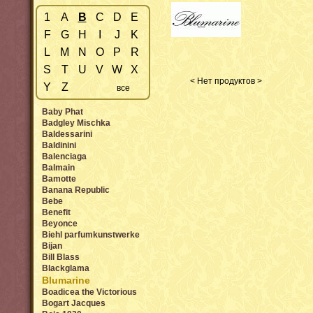
1
A
B
C
D
E
F
G
H
I
J
K
L
M
N
O
P
R
S
T
U
V
W
X
< Нет продуктов >
Y
Z
все
Baby Phat
Badgley Mischka
Baldessarini
Baldinini
Balenciaga
Balmain
Bamotte
Banana Republic
Bebe
Benefit
Beyonce
Biehl parfumkunstwerke
Bijan
Bill Blass
Blackglama
Blumarine
Boadicea the Victorious
Bogart Jacques