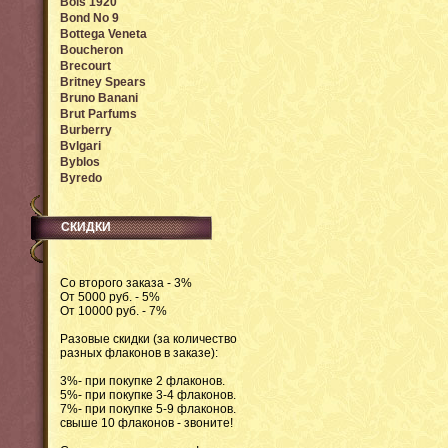
Bois 1920
Bond No 9
Bottega Veneta
Boucheron
Brecourt
Britney Spears
Bruno Banani
Brut Parfums
Burberry
Bvlgari
Byblos
Byredo
СКИДКИ
Со второго заказа - 3%
От 5000 руб. - 5%
От 10000 руб. - 7%
Разовые скидки (за количество
разных флаконов в заказе):
3%- при покупке 2 флаконов.
5%- при покупке 3-4 флаконов.
7%- при покупке 5-9 флаконов.
свыше 10 флаконов - звоните!