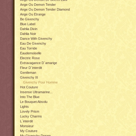
Ange Ou Demon Tender
Ange Ou Demon Tender Diamond
Ange Ou Etrange
Be Givenchy
Blue Label
Dahlia Divin
Dahlia Noir
Dance With Givenchy
Eau De Givenchy
Eau Torride
Eaudemoiselle
Electric Rose
Extravagance D`amarige
Fleur D`interdit
Gentleman
Givenchy III
Givenchy Pour Homme
Hot Couture
Insense Ultramarine...
Into The Blue
Le Bouquet Absolu
Lights
Lovely Prism
Lucky Charms
L`interdit
Monsieur
My Couture
My Givenchy Dream