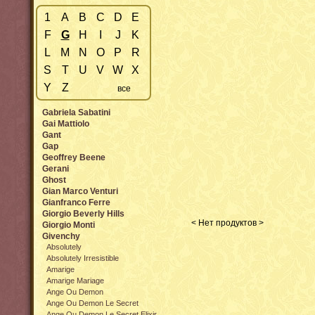
1
A
B
C
D
E
F
G
H
I
J
K
L
M
N
O
P
R
S
T
U
V
W
X
Y
Z
все
Gabriela Sabatini
Gai Mattiolo
Gant
Gap
Geoffrey Beene
Gerani
Ghost
Gian Marco Venturi
Gianfranco Ferre
Giorgio Beverly Hills
< Нет продуктов >
Giorgio Monti
Givenchy
Absolutely
Absolutely Irresistible
Amarige
Amarige Mariage
Ange Ou Demon
Ange Ou Demon Le Secret
Ange Ou Demon Le Secret Elixir