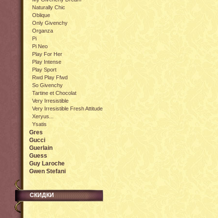
Naturally Chic
Oblique
Only Givenchy
Organza
Pi
Pi Neo
Play For Her
Play Intense
Play Sport
Rwd Play Ffwd
So Givenchy
Tartine et Chocolat
Very Irresistible
Very Irresistible Fresh Attitude
Xeryus...
Ysatis
Gres
Gucci
Guerlain
Guess
Guy Laroche
Gwen Stefani
СКИДКИ