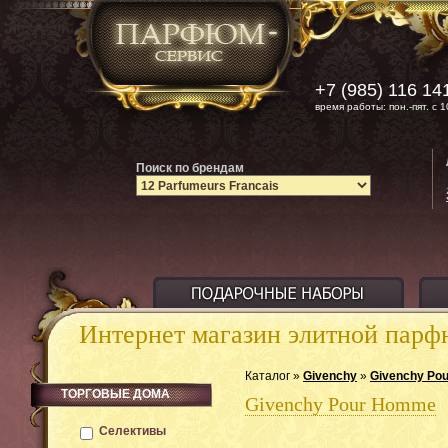
+7 (985) 116 14
время работы: пон.-пят. с 1
Поиск по брендам
Интернет магазин элитной пар
Каталог »
Givenchy
»
Givenchy Po
ТОРГОВЫЕ ДОМА
Givenchy Pour Homme
Селективы