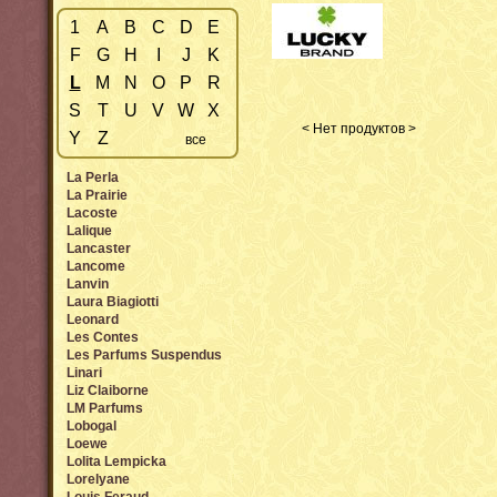
1
A
B
C
D
E
F
G
H
I
J
K
L
M
N
O
P
R
S
T
U
V
W
X
< Нет продуктов >
Y
Z
все
La Perla
La Prairie
Lacoste
Lalique
Lancaster
Lancome
Lanvin
Laura Biagiotti
Leonard
Les Contes
Les Parfums Suspendus
Linari
Liz Claiborne
LM Parfums
Lobogal
Loewe
Lolita Lempicka
Lorelyane