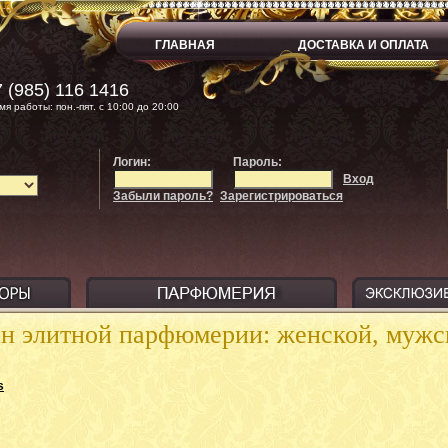
ГЛАВНАЯ
ДОСТАВКА И ОПЛАТА
 (985) 116 1416
мя работы: пон.-пят. с 10:00 до 20:00
Логин:
Пароль:
Вход
Забыли пароль?
Зарегистрироваться
ин элитной парфюмерии: женской, муж
s