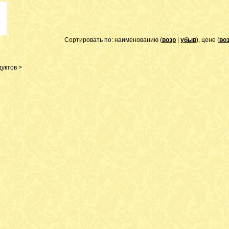
Сортировать по: наименованию (
возр
|
убыв
), цене (
во
уктов >