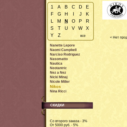
1
A
B
C
D
E
F
G
H
I
J
K
L
M
N
O
P
R
S
T
U
V
W
X
Y
Z
все
< Нет прод
Nanette Lepore
Naomi Campbell
Narciso Rodriguez
Nasomatto
Nautica
Neotantric
Nez a Nez
Nicki Minaj
Nicole Miller
Nikos
Nina Ricci
СКИДКИ
Со второго заказа - 3%
От 5000 руб. - 5%