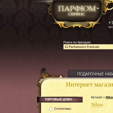
+7
вре
Поиск по брендам
Интернет магаз
Каталог »
Niko
ТОРГОВЫЕ ДОМА
Nikos
Селективы