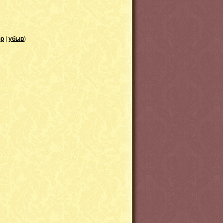
зр
|
убыв
)