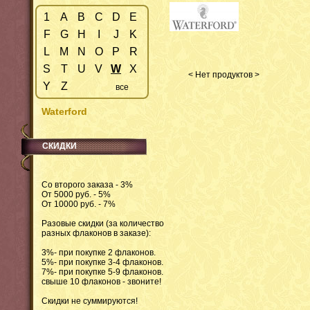
1
A
B
C
D
E
F
G
H
I
J
K
L
M
N
O
P
R
S
T
U
V
W
X
< Нет продуктов >
Y
Z
все
Waterford
СКИДКИ
Со второго заказа - 3%
От 5000 руб. - 5%
От 10000 руб. - 7%
Разовые скидки (за количество
разных флаконов в заказе):
3%- при покупке 2 флаконов.
5%- при покупке 3-4 флаконов.
7%- при покупке 5-9 флаконов.
свыше 10 флаконов - звоните!
Скидки не суммируются!