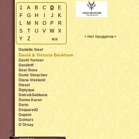
1
A
B
C
D
E
F
G
H
I
J
K
L
M
N
O
P
R
S
T
U
V
W
X
< Нет продуктов >
Y
Z
все
Danielle Steel
David & Victoria Beckham
David Yurman
Davidoff
Dear Rose
Denis Simachev
Diana Vreeland
Diesel
Diptyque
Dolce&Gabbana
Donna Karan
Dorin
Dsquared2
Dupont
Dzintars
D`Orsay