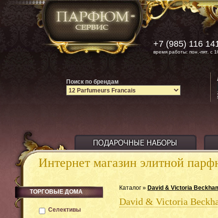
+7 (985) 116 14
время работы: пон.-пят. с 1
Поиск по брендам
Интернет магазин элитной пар
Каталог »
David & Victoria Beckha
ТОРГОВЫЕ ДОМА
David & Victoria Beck
Селективы