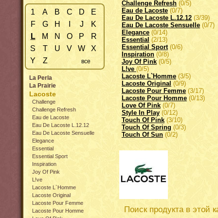
Challenge Refresh
(0/5)
Eau de Lacoste
(0/7)
1
A
B
C
D
E
Eau De Lacoste L.12.12
(3/39)
F
G
H
I
J
K
Eau De Lacoste Sensuelle
(0/7)
Elegance
(0/14)
L
M
N
O
P
R
Essential
(2/13)
Essential Sport
(0/6)
S
T
U
V
W
X
Inspiration
(0/8)
Y
Z
все
Joy Of Pink
(0/5)
L!ve
(0/5)
Lacoste L`Homme
(3/5)
La Perla
Lacoste Original
(0/9)
La Prairie
Lacoste Pour Femme
(3/17)
Lacoste
Lacoste Pour Homme
(0/13)
Challenge
Love Of Pink
(0/7)
Challenge Refresh
Style In Play
(0/12)
Eau de Lacoste
Touch Of Pink
(3/10)
Eau De Lacoste L.12.12
Touch Of Spring
(0/3)
Eau De Lacoste Sensuelle
Touch Of Sun
(0/2)
Elegance
Essential
Essential Sport
Inspiration
Joy Of Pink
L!ve
Lacoste L`Homme
Lacoste Original
Lacoste Pour Femme
Поиск продукта в этой к
Lacoste Pour Homme