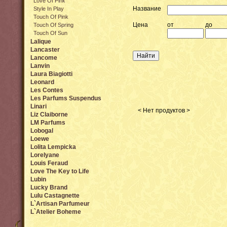
Love Of Pink
Название
Style In Play
Touch Of Pink
Цена
от
до
Touch Of Spring
Touch Of Sun
Lalique
Lancaster
Lancome
Lanvin
Laura Biagiotti
Leonard
Les Contes
Les Parfums Suspendus
Linari
< Нет продуктов >
Liz Claiborne
LM Parfums
Lobogal
Loewe
Lolita Lempicka
Lorelyane
Louis Feraud
Love The Key to Life
Lubin
Lucky Brand
Lulu Castagnette
L`Artisan Parfumeur
L`Atelier Boheme