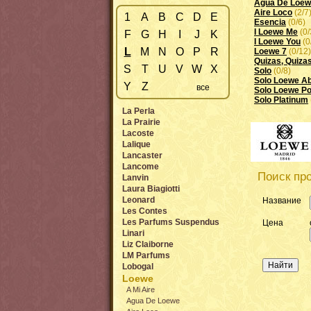
Agua De Loe
Aire Loco
(2/7
1
A
B
C
D
E
Esencia
(0/6)
I Loewe Me
(0/
F
G
H
I
J
K
I Loewe You
(0
L
M
N
O
P
R
Loewe 7
(0/12)
Quizas, Quiza
S
T
U
V
W
X
Solo
(0/8)
Solo Loewe Ab
Y
Z
все
Solo Loewe P
Solo Platinum
La Perla
La Prairie
Lacoste
Lalique
Lancaster
Lancome
Поиск про
Lanvin
Laura Biagiotti
Leonard
Название
Les Contes
Les Parfums Suspendus
Цена
Linari
Liz Claiborne
LM Parfums
Lobogal
Loewe
A Mi Aire
Agua De Loewe