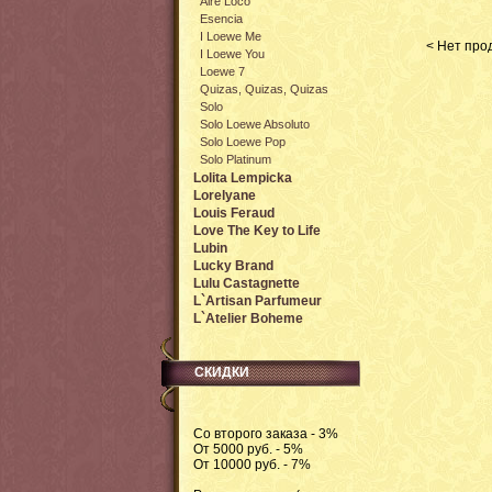
Aire Loco
Esencia
I Loewe Me
< Нет прод
I Loewe You
Loewe 7
Quizas, Quizas, Quizas
Solo
Solo Loewe Absoluto
Solo Loewe Pop
Solo Platinum
Lolita Lempicka
Lorelyane
Louis Feraud
Love The Key to Life
Lubin
Lucky Brand
Lulu Castagnette
L`Artisan Parfumeur
L`Atelier Boheme
СКИДКИ
Со второго заказа - 3%
От 5000 руб. - 5%
От 10000 руб. - 7%