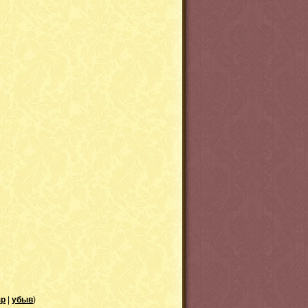
зр
|
убыв
)