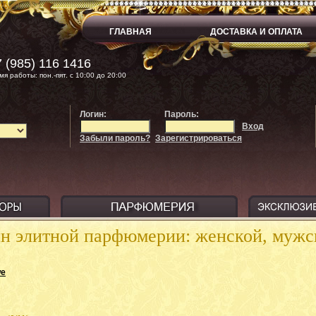
ГЛАВНАЯ
ДОСТАВКА И ОПЛАТА
 (985) 116 1416
мя работы: пон.-пят. с 10:00 до 20:00
Логин:
Пароль:
Вход
Забыли пароль?
Зарегистрироваться
ин элитной парфюмерии: женской, муж
we