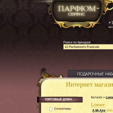
+7
вре
Поиск по брендам
Интернет магаз
Каталог »
Loe
ТОРГОВЫЕ ДОМА
Loewe
Селективы
A Mi Aire
(0/4)