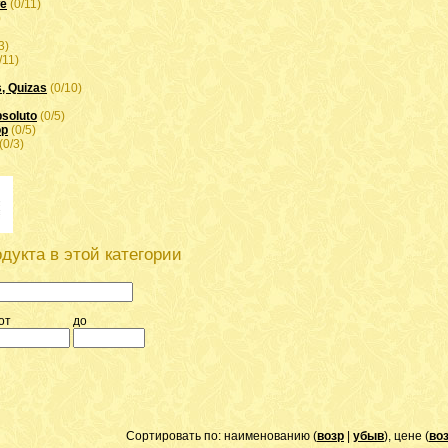
we
(0/11)
)
3)
/11)
s, Quizas
(0/10)
soluto
(0/5)
op
(0/5)
(0/3)
дукта в этой категории
от
до
Сортировать по: наименованию (
возр
|
убыв
), цене (
во