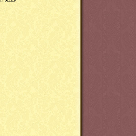
зр
|
убыв
)