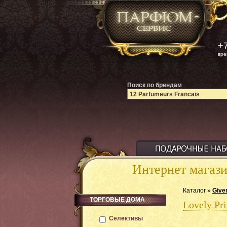
+7
вре
Поиск по брендам
Интернет магаз
Каталог »
Give
ТОРГОВЫЕ ДОМА
Lovely Pr
Селективы