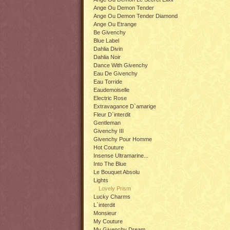
Ange Ou Demon Tender
Ange Ou Demon Tender Diamond
Ange Ou Etrange
Be Givenchy
Blue Label
Dahlia Divin
Dahlia Noir
Dance With Givenchy
Eau De Givenchy
Eau Torride
Eaudemoiselle
Electric Rose
Extravagance D`amarige
Fleur D`interdit
Gentleman
Givenchy III
Givenchy Pour Homme
Hot Couture
Insense Ultramarine...
Into The Blue
Le Bouquet Absolu
Lights
Lovely Prism
Lucky Charms
L`interdit
Monsieur
My Couture
My Givenchy Dream