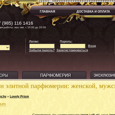
ГЛАВНАЯ
ДОСТАВКА И ОПЛАТА
 (985) 116 1416
мя работы: пон.-пят. с 10:00 до 20:00
Логин:
Пароль:
Вход
Забыли пароль?
Зарегистрироваться
ин элитной парфюмерии: женской, муж
nchy
»
Lovely Prism
ism