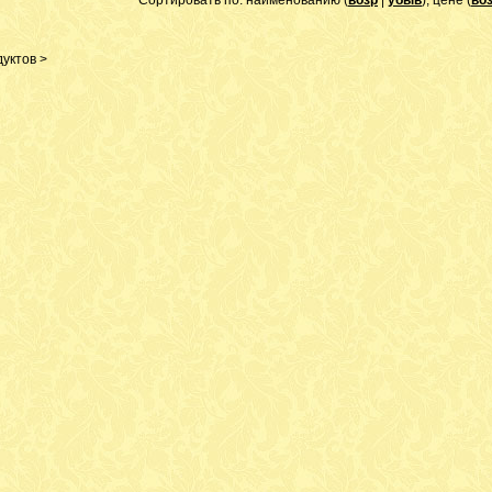
Сортировать по: наименованию (
возр
|
убыв
), цене (
во
уктов >