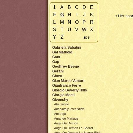
1
A
B
C
D
E
F
G
H
I
J
K
< Нет прод
L
M
N
O
P
R
S
T
U
V
W
X
Y
Z
все
Gabriela Sabatini
Gai Mattiolo
Gant
Gap
Geoffrey Beene
Gerani
Ghost
Gian Marco Venturi
Gianfranco Ferre
Giorgio Beverly Hills
Giorgio Monti
Givenchy
Absolutely
Absolutely Irresistible
Amarige
Amarige Mariage
Ange Ou Demon
Ange Ou Demon Le Secret
Ange Ou Demon Le Secret Elixir