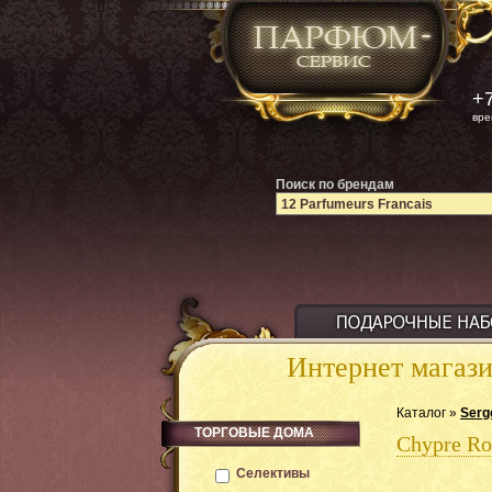
+7
вре
Поиск по брендам
Интернет магаз
Каталог »
Serg
ТОРГОВЫЕ ДОМА
Chypre Ro
Селективы