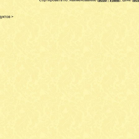
Сортировать по: наименованию (
возр
|
убыв
), цене (
во
уктов >