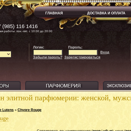
ГЛАВНАЯ
ДОСТАВКА И ОПЛАТА
 (985) 116 1416
мя работы: пон.-пят. с 10:00 до 20:00
Логин:
Пароль:
Вход
Забыли пароль?
Зарегистрироваться
ин элитной парфюмерии: женской, муж
e Lutens
»
Chypre Rouge
uge