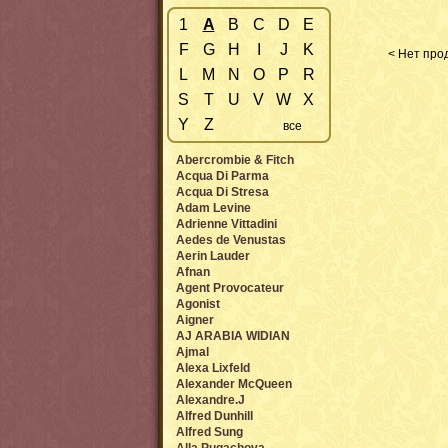
1
A
B
C
D
E
F
G
H
I
J
K
< Нет прод
L
M
N
O
P
R
S
T
U
V
W
X
Y
Z
все
Abercrombie & Fitch
Acqua Di Parma
Acqua Di Stresa
Adam Levine
Adrienne Vittadini
Aedes de Venustas
Aerin Lauder
Afnan
Agent Provocateur
Agonist
Aigner
AJ ARABIA WIDIAN
Ajmal
Alexa Lixfeld
Alexander McQueen
Alexandre.J
Alfred Dunhill
Alfred Sung