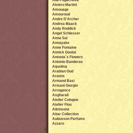
Alla Pugachova
Alviero Martini
Amouage
Amouroud
Andre D'Archer
Andrea Maack
Andy Roddick
Angel Sсhlesser
Anna Sui
Annayake
Anne Fontaine
Annick Goutal
Antonia`s Flowers
Antonio Banderas
Aquolina
Arabian Oud
Aramis
Armand Basi
Armani Giorgio
Arrogance
Asgharali
Atelier Cologne
Atelier Flou
Atkinsons
Attar Collection
Aubusson Parfums
Azzaro