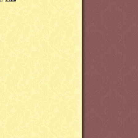
зр
|
убыв
)