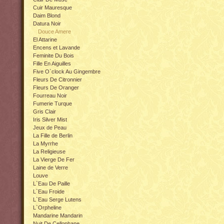
Cuir Mauresque
Daim Blond
Datura Noir
Douce Amere
El Attarine
Encens et Lavande
Feminite Du Bois
Fille En Aiguilles
Five O`clock Au Gingembre
Fleurs De Citronnier
Fleurs De Oranger
Fourreau Noir
Fumerie Turque
Gris Clair
Iris Silver Mist
Jeux de Peau
La Fille de Berlin
La Myrrhe
La Religieuse
La Vierge De Fer
Laine de Verre
Louve
L`Eau De Paille
L`Eau Froide
L`Eau Serge Lutens
L`Orpheline
Mandarine Mandarin
Nuit De Cellophane