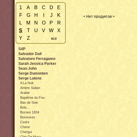
1
A
B
C
D
E
F
G
H
I
J
K
< Нет продуктов >
L
M
N
O
P
R
S
T
U
V
W
X
Y
Z
все
S4P
Salvador Dali
Salvatore Ferragamo
Sarah Jessica Parker
Sean John
Serge Dumonten
Serge Lutens
A La Nuit
Ambre Sultan
Arabie
Baptême du Feu
Bas de Soie
Bois...
Borneo 1834
Boxeuses
Cedre
Chene
Chergui
Clair De Musc