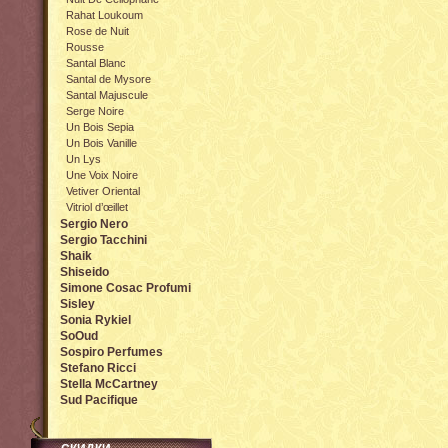
Rahat Loukoum
Rose de Nuit
Rousse
Santal Blanc
Santal de Mysore
Santal Majuscule
Serge Noire
Un Bois Sepia
Un Bois Vanille
Un Lys
Une Voix Noire
Vetiver Oriental
Vitriol d’œillet
Sergio Nero
Sergio Tacchini
Shaik
Shiseido
Simone Cosac Profumi
Sisley
Sonia Rykiel
SoOud
Sospiro Perfumes
Stefano Ricci
Stella McCartney
Sud Pacifique