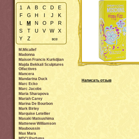
1
A
B
C
D
E
F
G
H
I
J
K
L
M
N
O
P
R
S
T
U
V
W
X
Y
Z
все
M.Micallef
Madonna
Maison Francis Kurkdjian
Majda Bekkali Sculptures
Olfactives
Mancera
Mandarina Duck
Написать отзыв
Marc Ecko
Marc Jacobs
Maria Sharapova
Mariah Carey
Marina De Bourbon
Mark Birley
Marquise Letellier
Masaki Matsushima
Mattenew Williamson
Mauboussin
Max Mara
MDCI Parfums