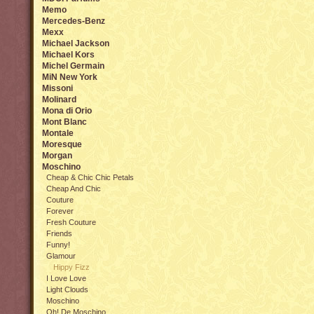
Memo
Mercedes-Benz
Mexx
Michael Jackson
Michael Kors
Michel Germain
MiN New York
Missoni
Molinard
Mona di Orio
Mont Blanc
Montale
Moresque
Morgan
Moschino
Cheap & Chic Chic Petals
Cheap And Chic
Couture
Forever
Fresh Couture
Friends
Funny!
Glamour
Hippy Fizz
I Love Love
Light Clouds
Moschino
Oh! De Moschino