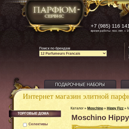
+7 (985) 116 14
время работы: пон.-пят. с 1
Поиск по брендам
Интернет магазин элитной пар
Каталог »
Moschino
»
Hippy Fizz
» M
ТОРГОВЫЕ ДОМА
Moschino Hippy
Селективы