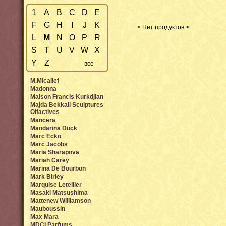
1
A
B
C
D
E
F
G
H
I
J
K
< Нет продуктов >
L
M
N
O
P
R
S
T
U
V
W
X
Y
Z
все
M.Micallef
Madonna
Maison Francis Kurkdjian
Majda Bekkali Sculptures
Olfactives
Mancera
Mandarina Duck
Marc Ecko
Marc Jacobs
Maria Sharapova
Mariah Carey
Marina De Bourbon
Mark Birley
Marquise Letellier
Masaki Matsushima
Mattenew Williamson
Mauboussin
Max Mara
MDCI Parfums