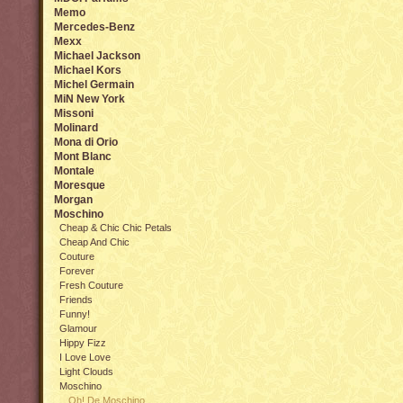
Memo
Mercedes-Benz
Mexx
Michael Jackson
Michael Kors
Michel Germain
MiN New York
Missoni
Molinard
Mona di Orio
Mont Blanc
Montale
Moresque
Morgan
Moschino
Cheap & Chic Chic Petals
Cheap And Chic
Couture
Forever
Fresh Couture
Friends
Funny!
Glamour
Hippy Fizz
I Love Love
Light Clouds
Moschino
Oh! De Moschino