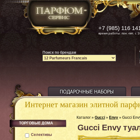
+7 (985) 116 14
время работы: пон.-пят. с 1
Поиск по брендам
Интернет магазин элитной пар
Каталог »
Gucci
»
Envy
» Gucci Env
ТОРГОВЫЕ ДОМА
Gucci Envy туа
Селективы