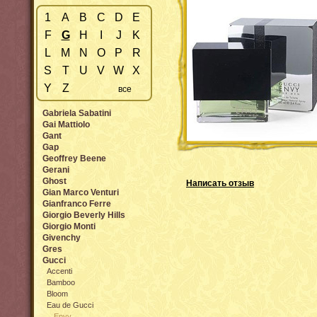
1
A
B
C
D
E
F
G
H
I
J
K
L
M
N
O
P
R
S
T
U
V
W
X
Y
Z
все
Gabriela Sabatini
Gai Mattiolo
Gant
Gap
Geoffrey Beene
Gerani
Ghost
Написать отзыв
Gian Marco Venturi
Gianfranco Ferre
Giorgio Beverly Hills
Giorgio Monti
Givenchy
Gres
Gucci
Accenti
Bamboo
Bloom
Eau de Gucci
Envy