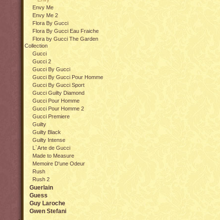
Envy Me
Envy Me 2
Flora By Gucci
Flora By Gucci Eau Fraiche
Flora by Gucci The Garden
Collection
Gucci
Gucci 2
Gucci By Gucci
Gucci By Gucci Pour Homme
Gucci By Gucci Sport
Gucci Guilty Diamond
Gucci Pour Homme
Gucci Pour Homme 2
Gucci Premiere
Guilty
Guilty Black
Guilty Intense
L`Arte de Gucci
Made to Measure
Memoire D'une Odeur
Rush
Rush 2
Guerlain
Guess
Guy Laroche
Gwen Stefani