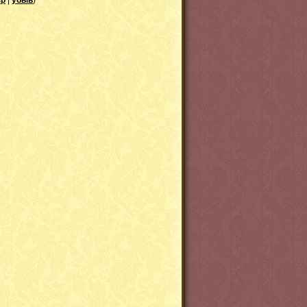
зр
|
убыв
)