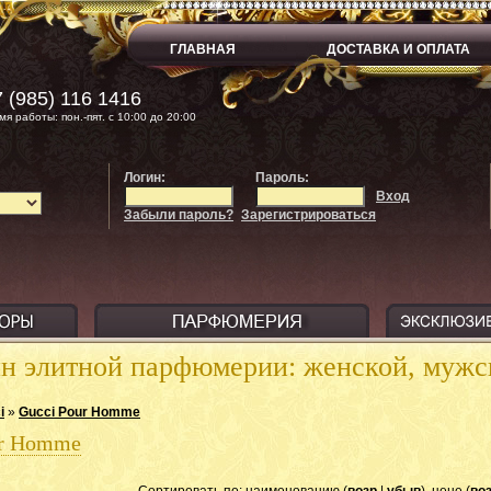
ГЛАВНАЯ
ДОСТАВКА И ОПЛАТА
 (985) 116 1416
мя работы: пон.-пят. с 10:00 до 20:00
Логин:
Пароль:
Вход
Забыли пароль?
Зарегистрироваться
ин элитной парфюмерии: женской, муж
i
»
Gucci Pour Homme
ur Homme