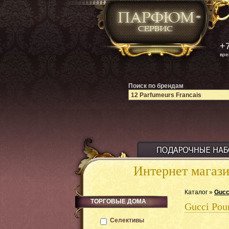
+7
вре
Поиск по брендам
Интернет магаз
Каталог »
Gucc
ТОРГОВЫЕ ДОМА
Gucci Po
Селективы