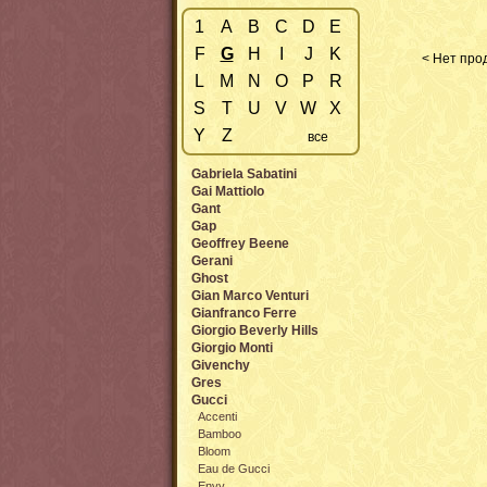
1
A
B
C
D
E
F
G
H
I
J
K
< Нет прод
L
M
N
O
P
R
S
T
U
V
W
X
Y
Z
все
Gabriela Sabatini
Gai Mattiolo
Gant
Gap
Geoffrey Beene
Gerani
Ghost
Gian Marco Venturi
Gianfranco Ferre
Giorgio Beverly Hills
Giorgio Monti
Givenchy
Gres
Gucci
Accenti
Bamboo
Bloom
Eau de Gucci
Envy