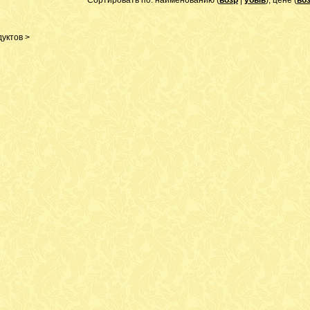
Сортировать по: наименованию (
возр
|
убыв
), цене (
во
уктов >