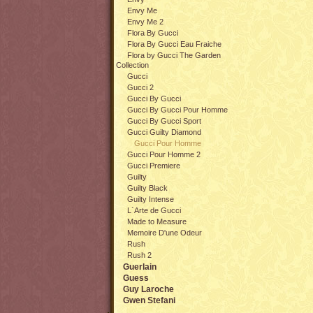
Envy Me
Envy Me 2
Flora By Gucci
Flora By Gucci Eau Fraiche
Flora by Gucci The Garden
Collection
Gucci
Gucci 2
Gucci By Gucci
Gucci By Gucci Pour Homme
Gucci By Gucci Sport
Gucci Guilty Diamond
Gucci Pour Homme
Gucci Pour Homme 2
Gucci Premiere
Guilty
Guilty Black
Guilty Intense
L`Arte de Gucci
Made to Measure
Memoire D'une Odeur
Rush
Rush 2
Guerlain
Guess
Guy Laroche
Gwen Stefani