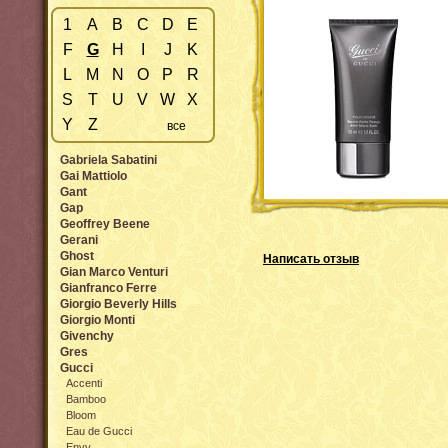
1
A
B
C
D
E
F
G
H
I
J
K
L
M
N
O
P
R
S
T
U
V
W
X
Y
Z
все
Gabriela Sabatini
Gai Mattiolo
Gant
Gap
Geoffrey Beene
Gerani
Ghost
Написать отзыв
Gian Marco Venturi
Gianfranco Ferre
Giorgio Beverly Hills
Giorgio Monti
Givenchy
Gres
Gucci
Accenti
Bamboo
Bloom
Eau de Gucci
Envy