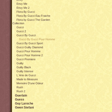
Envy Me
Envy Me 2
Flora By Gucci
Flora By Gucci Eau Fraiche
Flora by Gucci The Garden
Collection
Gucci
Gucci 2
Gucci By Gucci
Gucci By Gucci Pour Homme
Gucci By Gucci Sport
Gucci Guilty Diamond
Gucci Pour Homme
Gucci Pour Homme 2
Gucci Premiere
Guilty
Guilty Black
Guilty Intense
L`Arte de Gucci
Made to Measure
Memoire D'une Odeur
Rush
Rush 2
Guerlain
Guess
Guy Laroche
Gwen Stefani