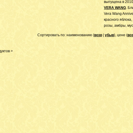
выпущена в 2010
VERA WANG
. Б
Vera Wang Annive
красного яблока
розы, амбры, мус
Сортировать по: наименованию (
возр
|
убыв
), цене (
во
уктов >