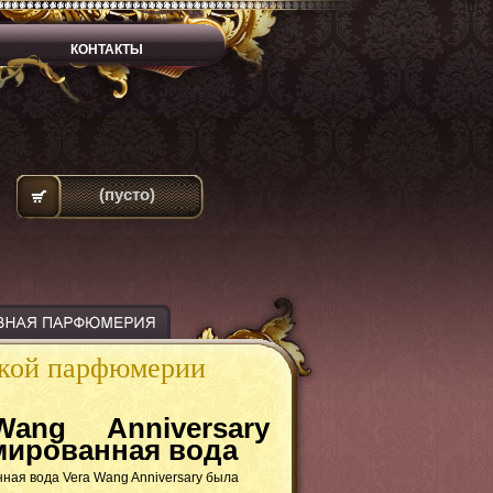
КОНТАКТЫ
(пусто)
ской парфюмерии
ang Anniversary
ированная вода
ая вода Vera Wang Anniversary
была