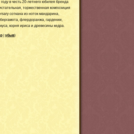
 году в честь 20-летнего юбилея бренда
листательная, торжественная композиция
rsary
соткана из ноток мандарина,
, бергамота, флердоранжа, гардении,
куса, корня ириса и древесины кедра.
зр
|
убыв
)