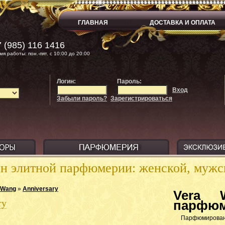
ГЛАВНАЯ
ДОСТАВКА И ОПЛАТА
 (985) 116 1416
мя работы: пон.-пят. с 10:00 до 20:00
Логин:
Пароль:
Вход
Забыли пароль?
Зарегистрироваться
ин элитной парфюмерии: женской, муж
 Wang
»
Anniversary
Vera W
ry
парфюм
Парфюмированн