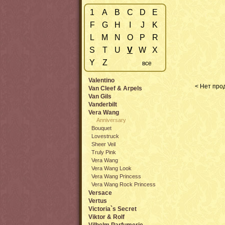
1
A
B
C
D
E
F
G
H
I
J
K
L
M
N
O
P
R
S
T
U
V
W
X
Y
Z
все
Valentino
< Нет прод
Van Cleef & Arpels
Van Gils
Vanderbilt
Vera Wang
Anniversary
Bouquet
Lovestruck
Sheer Veil
Truly Pink
Vera Wang
Vera Wang Look
Vera Wang Princess
Vera Wang Rock Princess
Versace
Vertus
Victoria`s Secret
Viktor & Rolf