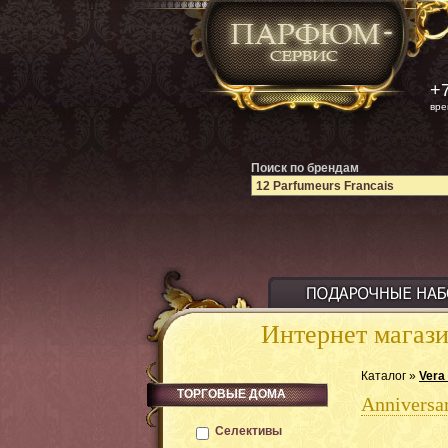
+7
вре
Поиск по брендам
Интернет магаз
Каталог »
Vera
ТОРГОВЫЕ ДОМА
Anniversa
Селективы