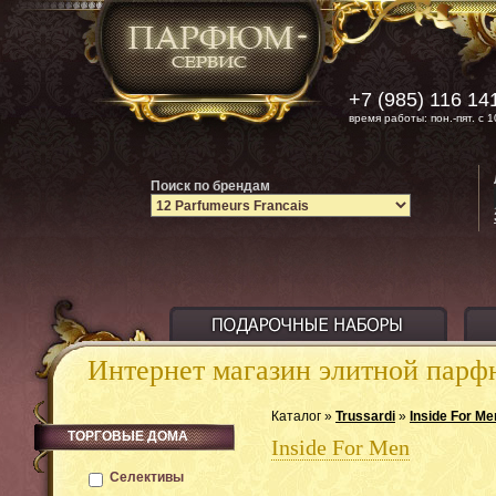
+7 (985) 116 14
время работы: пон.-пят. с 1
Поиск по брендам
Интернет магазин элитной пар
Каталог »
Trussardi
»
Inside For Me
ТОРГОВЫЕ ДОМА
Inside For Men
Селективы