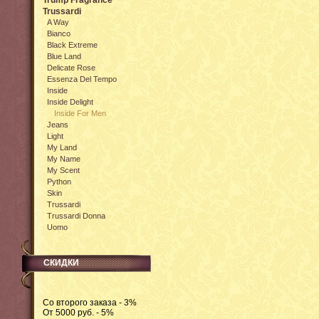
Trump Fragrance
Trussardi
A Way
Bianco
Black Extreme
Blue Land
Delicate Rose
Essenza Del Tempo
Inside
Inside Delight
Inside For Men
Jeans
Light
My Land
My Name
My Scent
Python
Skin
Trussardi
Trussardi Donna
Uomo
СКИДКИ
Со второго заказа - 3%
От 5000 руб. - 5%