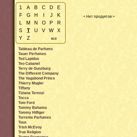
1
A
B
C
D
E
F
G
H
I
J
K
< Нет продуктов >
L
M
N
O
P
R
S
T
U
V
W
X
Y
Z
все
Tableau de Parfums
Tauer Perfumes
Ted Lapidus
Teo Cabanel
Terry de Gunzburg
The Different Company
The Vagabond Prince
Thierry Mugler
Tiffany
Tiziana Terenzi
Tocca
Tom Ford
Tommy Bahama
Tommy Hilfiger
Torrente Parfumes
Tous
Trish McEvoy
True Religion