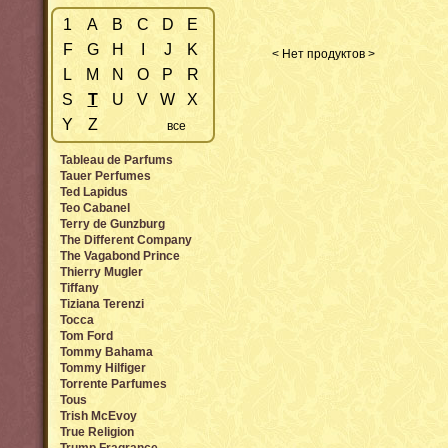
1
A
B
C
D
E
F
G
H
I
J
K
< Нет продуктов >
L
M
N
O
P
R
S
T
U
V
W
X
Y
Z
все
Tableau de Parfums
Tauer Perfumes
Ted Lapidus
Teo Cabanel
Terry de Gunzburg
The Different Company
The Vagabond Prince
Thierry Mugler
Tiffany
Tiziana Terenzi
Tocca
Tom Ford
Tommy Bahama
Tommy Hilfiger
Torrente Parfumes
Tous
Trish McEvoy
True Religion