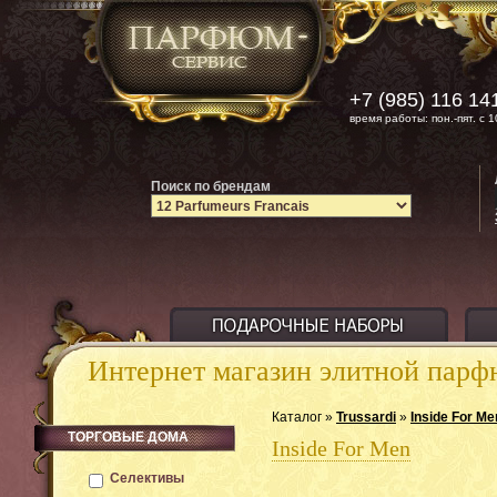
+7 (985) 116 14
время работы: пон.-пят. с 1
Поиск по брендам
Интернет магазин элитной пар
Каталог »
Trussardi
»
Inside For Me
ТОРГОВЫЕ ДОМА
Inside For Men
Селективы