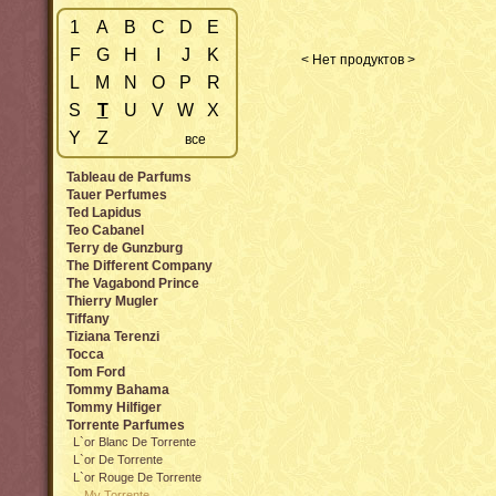
1
A
B
C
D
E
F
G
H
I
J
K
< Нет продуктов >
L
M
N
O
P
R
S
T
U
V
W
X
Y
Z
все
Tableau de Parfums
Tauer Perfumes
Ted Lapidus
Teo Cabanel
Terry de Gunzburg
The Different Company
The Vagabond Prince
Thierry Mugler
Tiffany
Tiziana Terenzi
Tocca
Tom Ford
Tommy Bahama
Tommy Hilfiger
Torrente Parfumes
L`or Blanc De Torrente
L`or De Torrente
L`or Rouge De Torrente
My Torrente