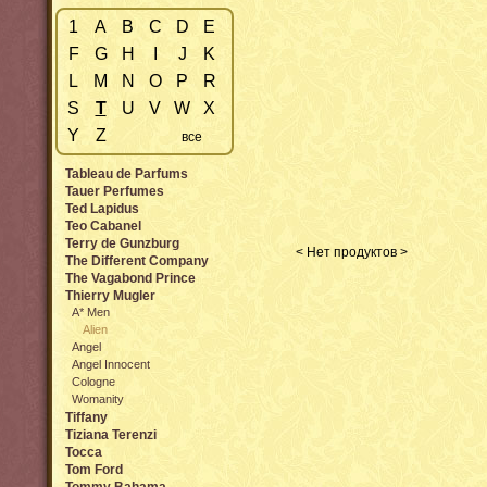
1
A
B
C
D
E
F
G
H
I
J
K
L
M
N
O
P
R
S
T
U
V
W
X
Y
Z
все
Tableau de Parfums
Tauer Perfumes
Ted Lapidus
Teo Cabanel
Terry de Gunzburg
< Нет продуктов >
The Different Company
The Vagabond Prince
Thierry Mugler
A* Men
Alien
Angel
Angel Innocent
Cologne
Womanity
Tiffany
Tiziana Terenzi
Tocca
Tom Ford