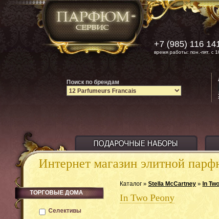
+7 (985) 116 14
время работы: пон.-пят. с 1
Поиск по брендам
Интернет магазин элитной пар
Каталог »
Stella McCartney
»
In Tw
ТОРГОВЫЕ ДОМА
In Two Peony
Селективы