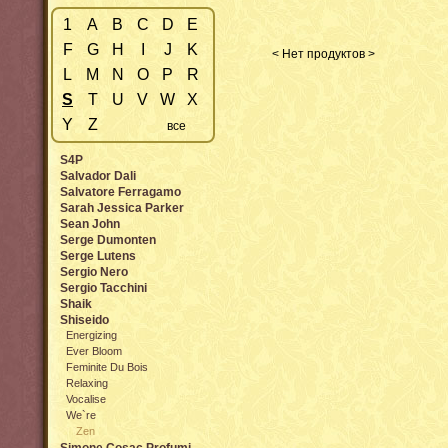
1
A
B
C
D
E
F
G
H
I
J
K
< Нет продуктов >
L
M
N
O
P
R
S
T
U
V
W
X
Y
Z
все
S4P
Salvador Dali
Salvatore Ferragamo
Sarah Jessica Parker
Sean John
Serge Dumonten
Serge Lutens
Sergio Nero
Sergio Tacchini
Shaik
Shiseido
Energizing
Ever Bloom
Feminite Du Bois
Relaxing
Vocalise
We`re
Zen