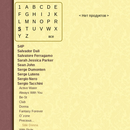
1
A
B
C
D
E
F
G
H
I
J
K
< Нет продуктов >
L
M
N
O
P
R
S
T
U
V
W
X
Y
Z
все
S4P
Salvador Dali
Salvatore Ferragamo
Sarah Jessica Parker
Sean John
Serge Dumonten
Serge Lutens
Sergio Nero
Sergio Tacchini
Active Water
Always With You
Be-St
Club
Donna
Fantasy Forever
O`zone
Precious...
Stile Donna
With Style