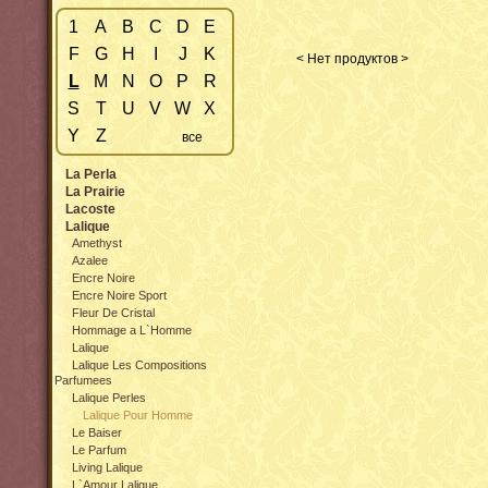
1
A
B
C
D
E
F
G
H
I
J
K
< Нет продуктов >
L
M
N
O
P
R
S
T
U
V
W
X
Y
Z
все
La Perla
La Prairie
Lacoste
Lalique
Amethyst
Azalee
Encre Noire
Encre Noire Sport
Fleur De Cristal
Hommage a L`Homme
Lalique
Lalique Les Compositions
Parfumees
Lalique Perles
Lalique Pour Homme
Le Baiser
Le Parfum
Living Lalique
L`Amour Lalique