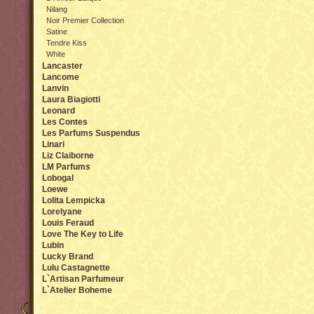
Nilang
Noir Premier Collection
Satine
Tendre Kiss
White
Lancaster
Lancome
Lanvin
Laura Biagiotti
Leonard
Les Contes
Les Parfums Suspendus
Linari
Liz Claiborne
LM Parfums
Lobogal
Loewe
Lolita Lempicka
Lorelyane
Louis Feraud
Love The Key to Life
Lubin
Lucky Brand
Lulu Castagnette
L`Artisan Parfumeur
L`Atelier Boheme