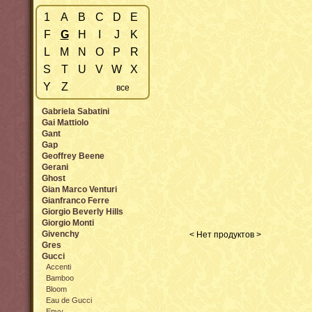
1
A
B
C
D
E
F
G
H
I
J
K
L
M
N
O
P
R
S
T
U
V
W
X
Y
Z
все
Gabriela Sabatini
Gai Mattiolo
Gant
Gap
Geoffrey Beene
Gerani
Ghost
Gian Marco Venturi
Gianfranco Ferre
Giorgio Beverly Hills
Giorgio Monti
Givenchy
< Нет продуктов >
Gres
Gucci
Accenti
Bamboo
Bloom
Eau de Gucci
Envy