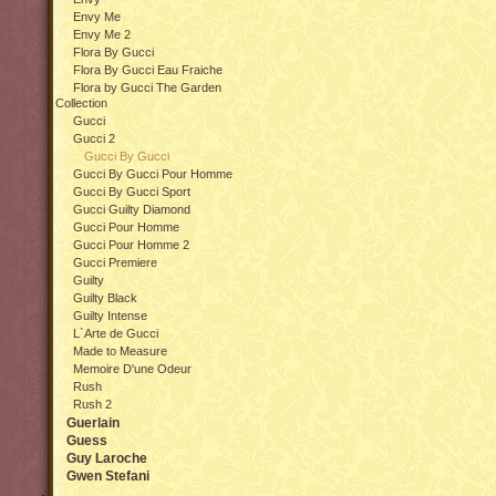
Envy Me
Envy Me 2
Flora By Gucci
Flora By Gucci Eau Fraiche
Flora by Gucci The Garden
Collection
Gucci
Gucci 2
Gucci By Gucci
Gucci By Gucci Pour Homme
Gucci By Gucci Sport
Gucci Guilty Diamond
Gucci Pour Homme
Gucci Pour Homme 2
Gucci Premiere
Guilty
Guilty Black
Guilty Intense
L`Arte de Gucci
Made to Measure
Memoire D'une Odeur
Rush
Rush 2
Guerlain
Guess
Guy Laroche
Gwen Stefani