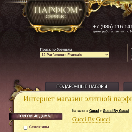
+7 (985) 116 14
время работы: пон.-пят. с 1
Поиск по брендам
Интернет магазин элитной пар
Каталог »
Gucci
»
Gucci By Gucci
ТОРГОВЫЕ ДОМА
Gucci By Gucci
Селективы