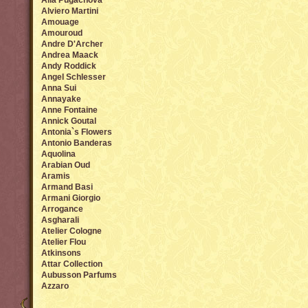
Alla Pugachova
Alviero Martini
Amouage
Amouroud
Andre D'Archer
Andrea Maack
Andy Roddick
Angel Sсhlesser
Anna Sui
Annayake
Anne Fontaine
Annick Goutal
Antonia`s Flowers
Antonio Banderas
Aquolina
Arabian Oud
Aramis
Armand Basi
Armani Giorgio
Arrogance
Asgharali
Atelier Cologne
Atelier Flou
Atkinsons
Attar Collection
Aubusson Parfums
Azzaro