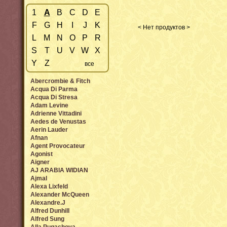
1
A
B
C
D
E
F
G
H
I
J
K
< Нет продуктов >
L
M
N
O
P
R
S
T
U
V
W
X
Y
Z
все
Abercrombie & Fitch
Acqua Di Parma
Acqua Di Stresa
Adam Levine
Adrienne Vittadini
Aedes de Venustas
Aerin Lauder
Afnan
Agent Provocateur
Agonist
Aigner
AJ ARABIA WIDIAN
Ajmal
Alexa Lixfeld
Alexander McQueen
Alexandre.J
Alfred Dunhill
Alfred Sung