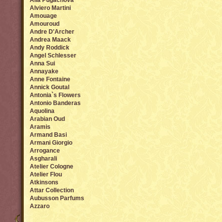
Alla Pugachova
Alviero Martini
Amouage
Amouroud
Andre D'Archer
Andrea Maack
Andy Roddick
Angel Sсhlesser
Anna Sui
Annayake
Anne Fontaine
Annick Goutal
Antonia`s Flowers
Antonio Banderas
Aquolina
Arabian Oud
Aramis
Armand Basi
Armani Giorgio
Arrogance
Asgharali
Atelier Cologne
Atelier Flou
Atkinsons
Attar Collection
Aubusson Parfums
Azzaro