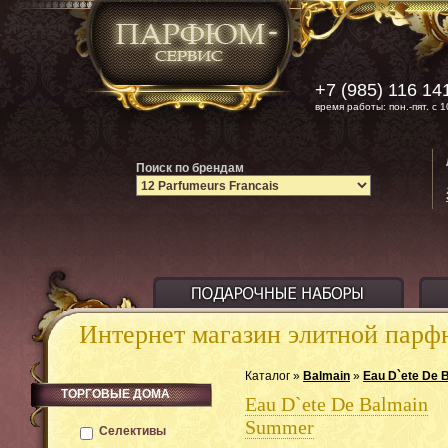
+7 (985) 116 14
время работы: пон.-пят. с 1
Поиск по брендам
Интернет магазин элитной пар
Каталог »
Balmain
»
Eau D`ete De
ТОРГОВЫЕ ДОМА
Eau D`ete De Balmain
Summer
Селективы