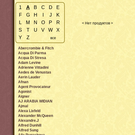
1
A
B
C
D
E
F
G
H
I
J
K
L
M
N
O
P
R
< Нет продуктов >
S
T
U
V
W
X
Y
Z
все
Abercrombie & Fitch
Acqua Di Parma
Acqua Di Stresa
Adam Levine
Adrienne Vittadini
Aedes de Venustas
Aerin Lauder
Afnan
Agent Provocateur
Agonist
Aigner
AJ ARABIA WIDIAN
Ajmal
Alexa Lixfeld
Alexander McQueen
Alexandre.J
Alfred Dunhill
Alfred Sung