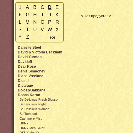
1
A
B
C
D
E
F
G
H
I
J
K
< Нет продуктов >
L
M
N
O
P
R
S
T
U
V
W
X
Y
Z
все
Danielle Steel
David & Victoria Beckham
David Yurman
Davidoff
Dear Rose
Denis Simachev
Diana Vreeland
Diesel
Diptyque
Dolce&Gabbana
Donna Karan
Be Delicious Fresh Blossom
Be Delicious Night
Be Delicious Woman
Be Tempted
Cashmere Mist
DKNY
DKNY Men Silver
DKNY My NY