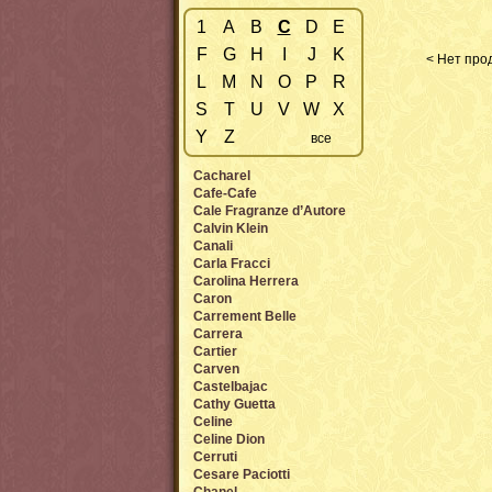
1
A
B
C
D
E
F
G
H
I
J
K
< Нет прод
L
M
N
O
P
R
S
T
U
V
W
X
Y
Z
все
Cacharel
Cafe-Cafe
Cale Fragranze d’Autore
Calvin Klein
Canali
Carla Fracci
Carolina Herrera
Caron
Carrement Belle
Carrera
Cartier
Carven
Castelbajac
Cathy Guetta
Celine
Celine Dion
Cerruti
Cesare Paciotti