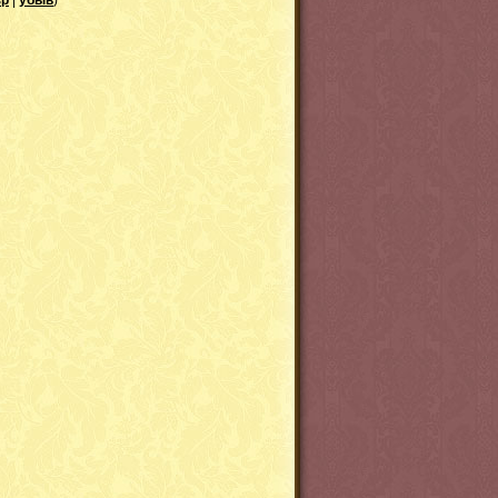
зр
|
убыв
)