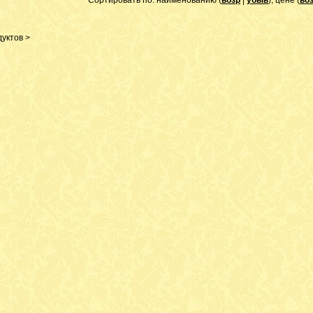
Сортировать по: наименованию (
возр
|
убыв
), цене (
во
уктов >