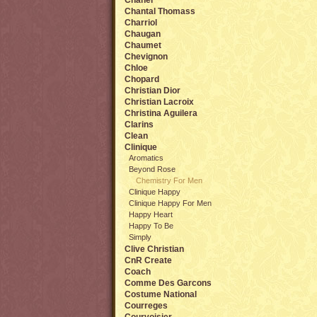
Chanel
Chantal Thomass
Charriol
Chaugan
Chaumet
Chevignon
Chloe
Chopard
Christian Dior
Christian Lacroix
Christina Aguilera
Clarins
Clean
Clinique
Aromatics
Beyond Rose
Chemistry For Men
Clinique Happy
Clinique Happy For Men
Happy Heart
Happy To Be
Simply
Clive Christian
CnR Create
Coach
Comme Des Garcons
Costume National
Courreges