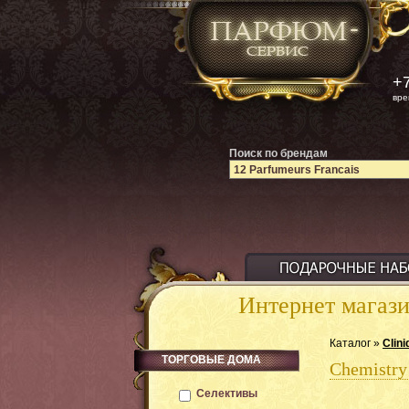
+7
вре
Поиск по брендам
Интернет магаз
Каталог »
Clini
ТОРГОВЫЕ ДОМА
Chemistry
Селективы