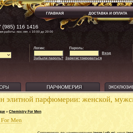
ГЛАВНАЯ
ДОСТАВКА И ОПЛАТА
 (985) 116 1416
мя работы: пон.-пят. с 10:00 до 20:00
Логин:
Пароль:
Вход
Забыли пароль?
Зарегистрироваться
ин элитной парфюмерии: женской, муж
que
»
Chemistry For Men
 For Men