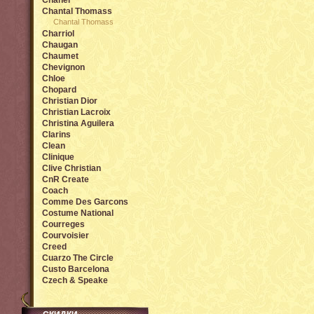
Chanel
Chantal Thomass
Chantal Thomass
Charriol
Chaugan
Chaumet
Chevignon
Chloe
Chopard
Christian Dior
Christian Lacroix
Christina Aguilera
Clarins
Clean
Clinique
Clive Christian
CnR Create
Coach
Comme Des Garcons
Costume National
Courreges
Courvoisier
Creed
Cuarzo The Circle
Custo Barcelona
Czech & Speake