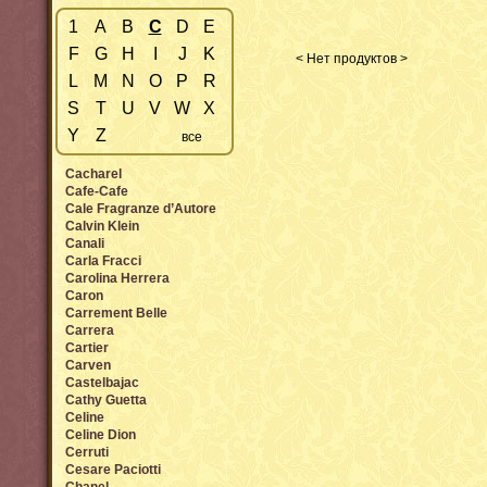
1
A
B
C
D
E
F
G
H
I
J
K
< Нет продуктов >
L
M
N
O
P
R
S
T
U
V
W
X
Y
Z
все
Cacharel
Cafe-Cafe
Cale Fragranze d’Autore
Calvin Klein
Canali
Carla Fracci
Carolina Herrera
Caron
Carrement Belle
Carrera
Cartier
Carven
Castelbajac
Cathy Guetta
Celine
Celine Dion
Cerruti
Cesare Paciotti