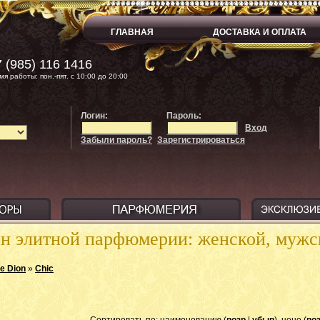
ГЛАВНАЯ
ДОСТАВКА И ОПЛАТА
 (985) 116 1416
мя работы: пон.-пят. с 10:00 до 20:00
Логин:
Пароль:
Вход
Забыли пароль?
Зарегистрироваться
ин элитной парфюмерии: женской, муж
ne Dion
»
Chic