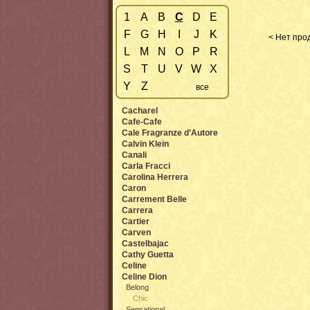
1
A
B
C
D
E
F
G
H
I
J
K
< Нет прод
L
M
N
O
P
R
S
T
U
V
W
X
Y
Z
все
Cacharel
Cafe-Cafe
Cale Fragranze d’Autore
Calvin Klein
Canali
Carla Fracci
Carolina Herrera
Caron
Carrement Belle
Carrera
Cartier
Carven
Castelbajac
Cathy Guetta
Celine
Celine Dion
Belong
Chic
Sensational