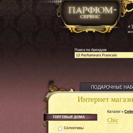
+7
вре
Поиск по брендам
Интернет магаз
Каталог »
Celi
ТОРГОВЫЕ ДОМА
Chic
Селективы