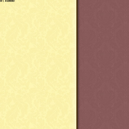
зр
|
убыв
)