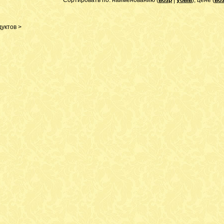
Сортировать по: наименованию (
возр
|
убыв
), цене (
во
уктов >