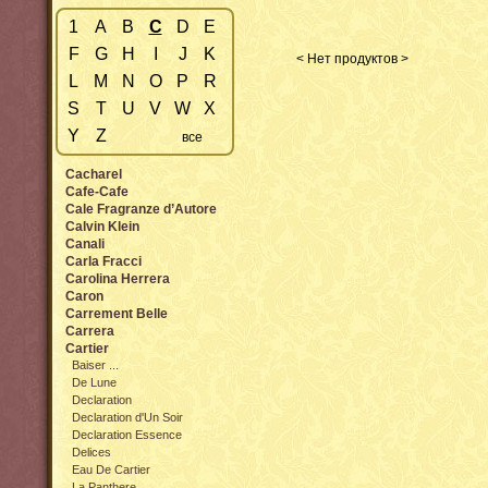
1
A
B
C
D
E
F
G
H
I
J
K
< Нет продуктов >
L
M
N
O
P
R
S
T
U
V
W
X
Y
Z
все
Cacharel
Cafe-Cafe
Cale Fragranze d’Autore
Calvin Klein
Canali
Carla Fracci
Carolina Herrera
Caron
Carrement Belle
Carrera
Cartier
Baiser ...
De Lune
Declaration
Declaration d'Un Soir
Declaration Essence
Delices
Eau De Cartier
La Panthere