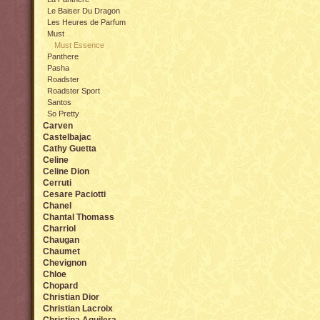
Le Baiser Du Dragon
Les Heures de Parfum
Must
Must Essence
Panthere
Pasha
Roadster
Roadster Sport
Santos
So Pretty
Carven
Castelbajac
Cathy Guetta
Celine
Celine Dion
Cerruti
Cesare Paciotti
Chanel
Chantal Thomass
Charriol
Chaugan
Chaumet
Chevignon
Chloe
Chopard
Christian Dior
Christian Lacroix