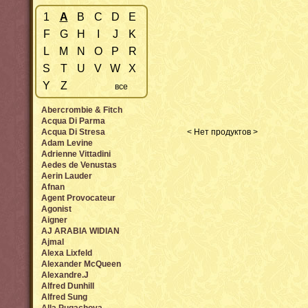
1
A
B
C
D
E
F
G
H
I
J
K
L
M
N
O
P
R
S
T
U
V
W
X
Y
Z
все
Abercrombie & Fitch
Acqua Di Parma
Acqua Di Stresa
< Нет продуктов >
Adam Levine
Adrienne Vittadini
Aedes de Venustas
Aerin Lauder
Afnan
Agent Provocateur
Agonist
Aigner
AJ ARABIA WIDIAN
Ajmal
Alexa Lixfeld
Alexander McQueen
Alexandre.J
Alfred Dunhill
Alfred Sung