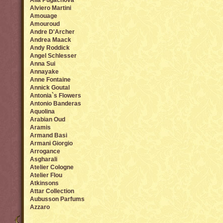
Alla Pugachova
Alviero Martini
Amouage
Amouroud
Andre D'Archer
Andrea Maack
Andy Roddick
Angel Sсhlesser
Anna Sui
Annayake
Anne Fontaine
Annick Goutal
Antonia`s Flowers
Antonio Banderas
Aquolina
Arabian Oud
Aramis
Armand Basi
Armani Giorgio
Arrogance
Asgharali
Atelier Cologne
Atelier Flou
Atkinsons
Attar Collection
Aubusson Parfums
Azzaro