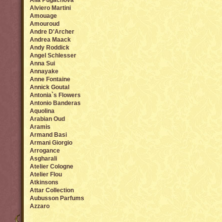
Alla Pugachova
Alviero Martini
Amouage
Amouroud
Andre D'Archer
Andrea Maack
Andy Roddick
Angel Sсhlesser
Anna Sui
Annayake
Anne Fontaine
Annick Goutal
Antonia`s Flowers
Antonio Banderas
Aquolina
Arabian Oud
Aramis
Armand Basi
Armani Giorgio
Arrogance
Asgharali
Atelier Cologne
Atelier Flou
Atkinsons
Attar Collection
Aubusson Parfums
Azzaro