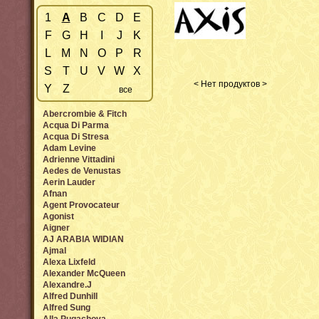
1
A
B
C
D
E
F
G
H
I
J
K
L
M
N
O
P
R
S
T
U
V
W
X
< Нет продуктов >
Y
Z
все
Abercrombie & Fitch
Acqua Di Parma
Acqua Di Stresa
Adam Levine
Adrienne Vittadini
Aedes de Venustas
Aerin Lauder
Afnan
Agent Provocateur
Agonist
Aigner
AJ ARABIA WIDIAN
Ajmal
Alexa Lixfeld
Alexander McQueen
Alexandre.J
Alfred Dunhill
Alfred Sung