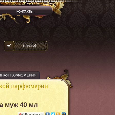
КОНТАКТЫ
(пусто)
ской парфюмерии
а муж 40 мл
Поделиться…