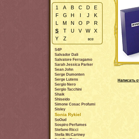
1
A
B
C
D
E
F
G
H
I
J
K
L
M
N
O
P
R
S
T
U
V
W
X
Y
Z
все
S4P
Salvador Dali
Salvatore Ferragamo
Sarah Jessica Parker
Sean John
Serge Dumonten
Serge Lutens
Написать о
Sergio Nero
Sergio Tacchini
Shaik
Shiseido
Simone Cosac Profumi
Sisley
Sonia Rykiel
SoOud
Sospiro Perfumes
Stefano Ricci
Stella McCartney