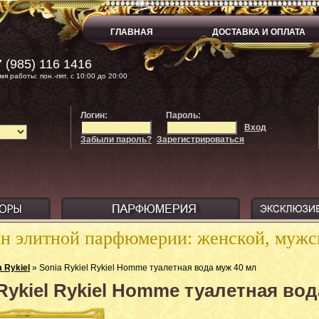
ГЛАВНАЯ
ДОСТАВКА И ОПЛАТА
 (985) 116 1416
мя работы: пон.-пят. с 10:00 до 20:00
Логин:
Пароль:
Вход
Забыли пароль?
Зарегистрироваться
ин элитной парфюмерии: женской, муж
a Rykiel
» Sonia Rykiel Rykiel Homme туалетная вода муж 40 мл
Rykiel Rykiel Homme туалетная вод