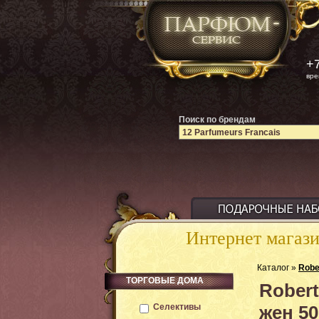
+7
вре
Поиск по брендам
Интернет магаз
Каталог »
Robe
ТОРГОВЫЕ ДОМА
Robert
Селективы
жен 50