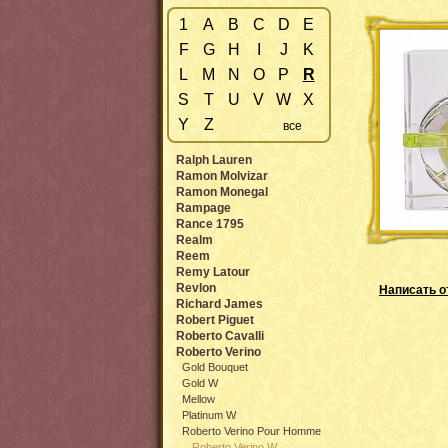
1
A
B
C
D
E
F
G
H
I
J
K
L
M
N
O
P
R
S
T
U
V
W
X
Y
Z
все
Ralph Lauren
Ramon Molvizar
Ramon Monegal
Rampage
Rance 1795
Realm
Reem
Remy Latour
Revlon
Написать о
Richard James
Robert Piguet
Roberto Cavalli
Roberto Verino
Gold Bouquet
Gold W
Mellow
Platinum W
Roberto Verino Pour Homme
Roberto Verino W