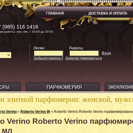
ГЛАВНАЯ
ДОСТАВКА И ОПЛАТА
 (985) 116 1416
мя работы: пон.-пят. с 10:00 до 20:00
Логин:
Пароль:
Вход
Забыли пароль?
Зарегистрироваться
ин элитной парфюмерии: женской, муж
rto Verino
»
Roberto Verino W
» Roberto Verino Roberto Verino парфюмированн
o Verino Roberto Verino парфюмир
 мл