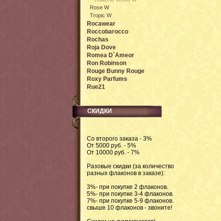
Rose W
Tropic W
Rocawear
Roccobarocco
Rochas
Roja Dove
Romea D`Ameor
Ron Robinson
Rouge Bunny Rouge
Roxy Parfums
Rue21
СКИДКИ
Со второго заказа - 3%
От 5000 руб. - 5%
От 10000 руб. - 7%
Разовые скидки (за количество
разных флаконов в заказе):
3%- при покупке 2 флаконов.
5%- при покупке 3-4 флаконов.
7%- при покупке 5-9 флаконов.
свыше 10 флаконов - звоните!