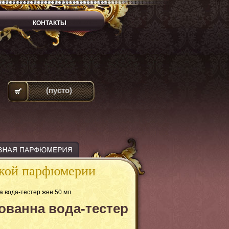
КОНТАКТЫ
(пусто)
ской парфюмерии
а вода-тестер жен 50 мл
ованна вода-тестер