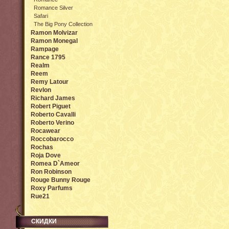
Romance Silver
Safari
The Big Pony Collection
Ramon Molvizar
Ramon Monegal
Rampage
Rance 1795
Realm
Reem
Remy Latour
Revlon
Richard James
Robert Piguet
Roberto Cavalli
Roberto Verino
Rocawear
Roccobarocco
Rochas
Roja Dove
Romea D`Ameor
Ron Robinson
Rouge Bunny Rouge
Roxy Parfums
Rue21
СКИДКИ