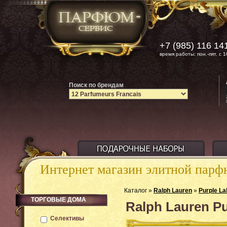
+7 (985) 116 14
время работы: пон.-пят. с 1
Поиск по брендам
Интернет магазин элитной пар
Каталог »
Ralph Lauren
»
Purple La
ТОРГОВЫЕ ДОМА
Ralph Lauren P
Селективы