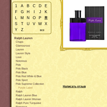
1
A
B
C
D
E
F
G
H
I
J
K
L
M
N
O
P
R
S
T
U
V
W
X
Y
Z
все
Ralph Lauren
Chaps
Glamourous
Lauren
Lauren Style
Love
Notorious
Polo
Polo Black
Polo Blue
Polo Red White & Blue
Polo Sport
Polo Supreme Collection
Написать отзыв
Purple Label
Ralph
Ralph Lauren Blue
Ralph Lauren Woman
Ralph Pure Turquoise
Romance