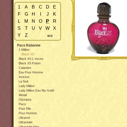
1
A
B
C
D
E
F
G
H
I
J
K
L
M
N
O
P
R
S
T
U
V
W
X
Y
Z
все
Paco Rabanne
1 Million
Black XS
Black XS L`exces
Black XS Potion
Calandre
Eau Pour Homme
Invictus
La Nuit
Lady Million
Lady Million Eau My Gold!
Metall
Olympea
Paco
Pour Elle
Pour Homme
Ultrared
Ultraviolet
Ultraviolet Man