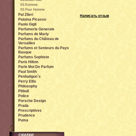
XS Extreme
XS Pour Homme
Pal Zileri
Написать отзыв
Paloma Picasso
Paolo Gigli
Parfumerie Generale
Parfums de Marly
Parfums du Château de
Versailles
Parfums et Senteurs du Pays
Basque
Parfums Sophiste
Paris Hilton
Parle Moi De Parfum
Paul Smith
Penhaligon`s
Perry Ellis
Philosophy
Pitbull
Police
Porsche Design
Prada
Prescriptives
Prudence
Puma
СКИДКИ