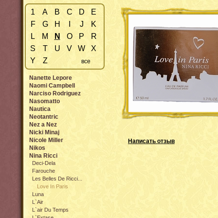
1
A
B
C
D
E
F
G
H
I
J
K
L
M
N
O
P
R
S
T
U
V
W
X
Y
Z
все
Nanette Lepore
Naomi Campbell
Narciso Rodriguez
Nasomatto
Nautica
Neotantric
Nez a Nez
Nicki Minaj
Nicole Miller
Написать отзыв
Nikos
Nina Ricci
Deci-Dela
Farouche
Les Belles De Ricci...
Love In Paris
Luna
L`Air
L`air Du Temps
L`Extase