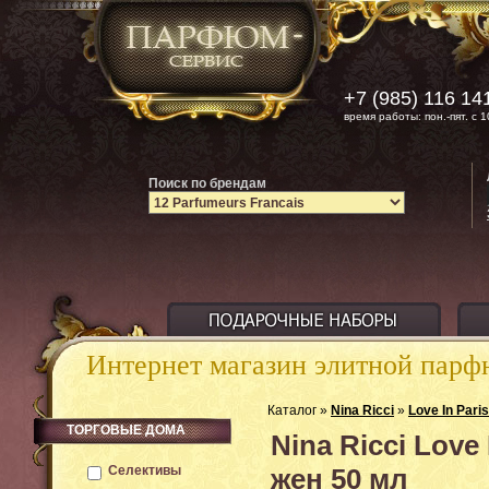
+7 (985) 116 14
время работы: пон.-пят. с 1
Поиск по брендам
Интернет магазин элитной пар
Каталог »
Nina Ricci
»
Love In Paris
ТОРГОВЫЕ ДОМА
Nina Ricci Lov
Селективы
жен 50 мл