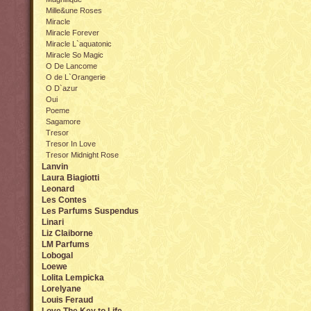
Mille&une Roses
Miracle
Miracle Forever
Miracle L`aquatonic
Miracle So Magic
O De Lancome
O de L`Orangerie
O D`azur
Oui
Poeme
Sagamore
Tresor
Tresor In Love
Tresor Midnight Rose
Lanvin
Laura Biagiotti
Leonard
Les Contes
Les Parfums Suspendus
Linari
Liz Claiborne
LM Parfums
Lobogal
Loewe
Lolita Lempicka
Lorelyane
Louis Feraud