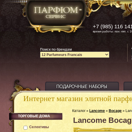
+7 (985) 116 14
время работы: пон.-пят. с 1
Поиск по брендам
Интернет магазин элитной пар
Каталог »
Lancome
»
Bocage
» Lan
ТОРГОВЫЕ ДОМА
Lancome Bocage
Селективы