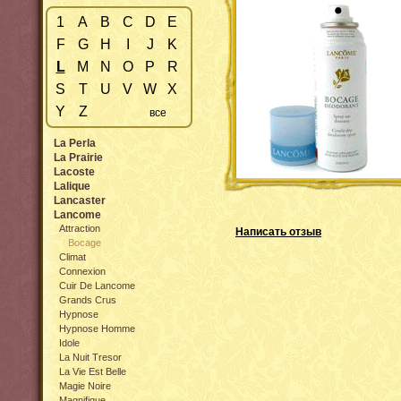
1
A
B
C
D
E
F
G
H
I
J
K
L
M
N
O
P
R
S
T
U
V
W
X
Y
Z
все
La Perla
La Prairie
Lacoste
Lalique
Lancaster
Lancome
Attraction
Написать отзыв
Bocage
Climat
Connexion
Cuir De Lancome
Grands Crus
Hypnose
Hypnose Homme
Idole
La Nuit Tresor
La Vie Est Belle
Magie Noire
Magnifique