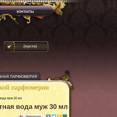
КОНТАКТЫ
(пусто)
ской парфюмерии
 вода муж 30 мл
летная вода муж 30 мл
Поделиться…