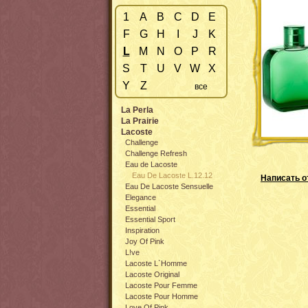
1
A
B
C
D
E
F
G
H
I
J
K
L
M
N
O
P
R
S
T
U
V
W
X
Y
Z
все
La Perla
La Prairie
Lacoste
Challenge
Challenge Refresh
Eau de Lacoste
Eau De Lacoste L.12.12
Написать о
Eau De Lacoste Sensuelle
Elegance
Essential
Essential Sport
Inspiration
Joy Of Pink
L!ve
Lacoste L`Homme
Lacoste Original
Lacoste Pour Femme
Lacoste Pour Homme
Love Of Pink