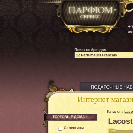
+7
вре
Поиск по брендам
Интернет магаз
Каталог »
Laco
ТОРГОВЫЕ ДОМА
Lacost
Селективы