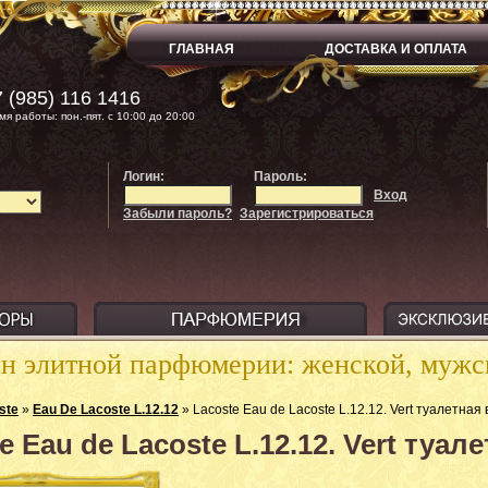
ГЛАВНАЯ
ДОСТАВКА И ОПЛАТА
 (985) 116 1416
мя работы: пон.-пят. с 10:00 до 20:00
Логин:
Пароль:
Вход
Забыли пароль?
Зарегистрироваться
ин элитной парфюмерии: женской, муж
ste
»
Eau De Lacoste L.12.12
» Lacoste Eau de Lacoste L.12.12. Vert туалетная
e Eau de Lacoste L.12.12. Vert туа