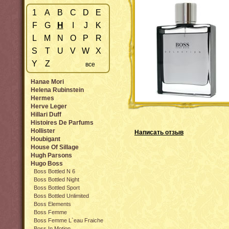
1
A
B
C
D
E
F
G
H
I
J
K
L
M
N
O
P
R
S
T
U
V
W
X
Y
Z
все
Hanae Mori
Helena Rubinstein
Hermes
Herve Leger
Hillari Duff
Histoires De Parfums
Hollister
Написать отзыв
Houbigant
House Of Sillage
Hugh Parsons
Hugo Boss
Boss Bottled N 6
Boss Bottled Night
Boss Bottled Sport
Boss Bottled Unlimited
Boss Elements
Boss Femme
Boss Femme L`eau Fraiche
Boss In Motion