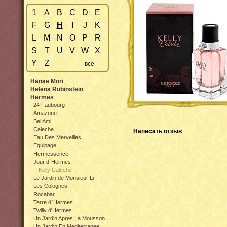
1
A
B
C
D
E
F
G
H
I
J
K
L
M
N
O
P
R
S
T
U
V
W
X
Y
Z
все
Hanae Mori
Helena Rubinstein
Hermes
24 Faubourg
Amazone
Bel Ami
Caleche
Написать отзыв
Eau Des Merveilles...
Equipage
Hermessence
Jour d`Hermes
Kelly Caleche
Le Jardin de Monsieur Li
Les Colognes
Rocabar
Terre d`Hermes
Twilly d'Hermes
Un Jardin Apres La Mousson
Un Jardin En Mediterranee