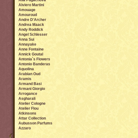
Alla Pugachova
Alviero Martini
Amouage
Amouroud
Andre D'Archer
Andrea Maack
Andy Roddick
Angel Sсhlesser
Anna Sui
Annayake
Anne Fontaine
Annick Goutal
Antonia`s Flowers
Antonio Banderas
Aquolina
Arabian Oud
Aramis
Armand Basi
Armani Giorgio
Arrogance
Asgharali
Atelier Cologne
Atelier Flou
Atkinsons
Attar Collection
Aubusson Parfums
Azzaro