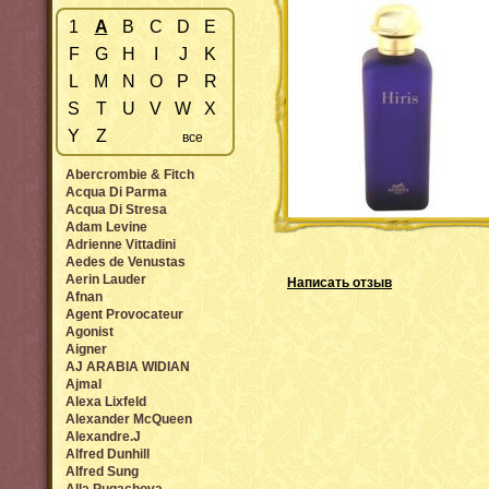
1
A
B
C
D
E
F
G
H
I
J
K
L
M
N
O
P
R
S
T
U
V
W
X
Y
Z
все
Abercrombie & Fitch
Acqua Di Parma
Acqua Di Stresa
Adam Levine
Adrienne Vittadini
Aedes de Venustas
Aerin Lauder
Написать отзыв
Afnan
Agent Provocateur
Agonist
Aigner
AJ ARABIA WIDIAN
Ajmal
Alexa Lixfeld
Alexander McQueen
Alexandre.J
Alfred Dunhill
Alfred Sung