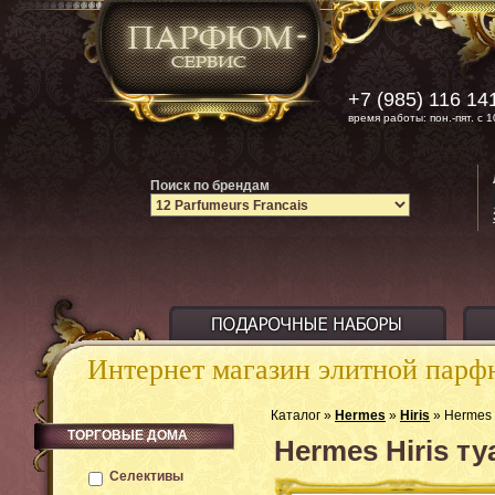
+7 (985) 116 14
время работы: пон.-пят. с 1
Поиск по брендам
Интернет магазин элитной пар
Каталог »
Hermes
»
Hiris
» Hermes 
ТОРГОВЫЕ ДОМА
Hermes Hiris т
Селективы