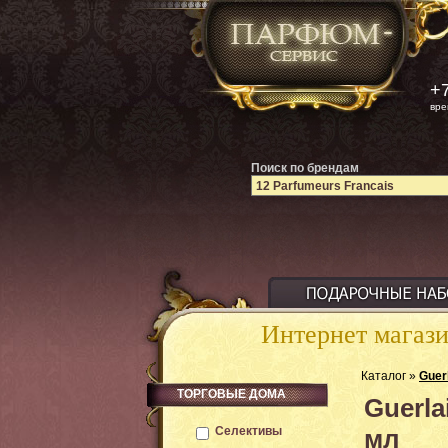
+7
вре
Поиск по брендам
Интернет магаз
Каталог »
Guer
ТОРГОВЫЕ ДОМА
Guerla
Селективы
мл