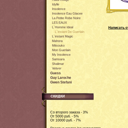
Idylle
Insolence
Insolence Eau Glacee
La Petite Robe Noire
LES EAUX
L`Homme Ideal
Написать о
L`instant De Guerlain
L`instant Magic
Mahora
Mitsouko
Mon Guerlain
My Insolence
Samsara
Shalimar
Vetiver
Guess
Guy Laroche
Gwen Stefani
СКИДКИ
Со второго заказа - 3%
От 5000 руб. - 5%
От 10000 руб. - 7%