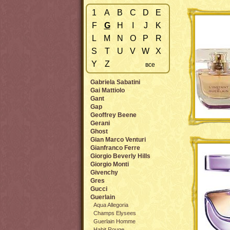
1
A
B
C
D
E
F
G
H
I
J
K
L
M
N
O
P
R
S
T
U
V
W
X
Y
Z
все
Gabriela Sabatini
Gai Mattiolo
Gant
Gap
Geoffrey Beene
Gerani
Ghost
Gian Marco Venturi
Gianfranco Ferre
Giorgio Beverly Hills
Giorgio Monti
Givenchy
Gres
Gucci
Guerlain
Aqua Allegoria
Champs Elysees
Guerlain Homme
Habit Rouge