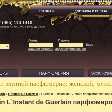
ГЛАВНАЯ
ДОСТАВКА И ОПЛАТА
 (985) 116 1416
мя работы: пон.-пят. с 10:00 до 20:00
Логин:
Пароль:
Вход
Забыли пароль?
Зарегистрироваться
ин элитной парфюмерии: женской, муж
lain
»
L`instant De Guerlain
» Guerlain L`Instant de Guerlain парфюмированная 
in L`Instant de Guerlain парфюмир