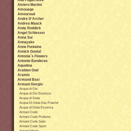
Alla Pugachova
Alviero Martini
Amouage
Amouroud
Andre D'Archer
Andrea Maack
Andy Roddick
Angel Sсhlesser
Anna Sui
Annayake
Anne Fontaine
Annick Goutal
Antonia`s Flowers
Antonio Banderas
Aquolina
Arabian Oud
Aramis
Armand Basi
Armani Giorgio
Acqua di Gio
Acqua di Gio Essenza
Acqua di Gioia
Acqua Di Gioia Eau Fraiche
Acqua di Gioia Essenza
Armani Code
Armani Code Profumo
Armani Code Satin
Armani Code Sport
Armani Mania