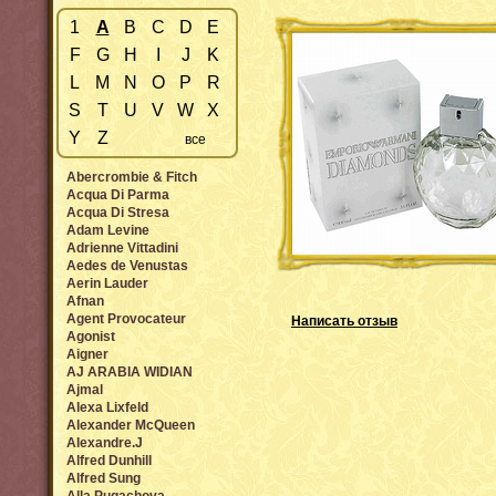
1
A
B
C
D
E
F
G
H
I
J
K
L
M
N
O
P
R
S
T
U
V
W
X
Y
Z
все
Abercrombie & Fitch
Acqua Di Parma
Acqua Di Stresa
Adam Levine
Adrienne Vittadini
Aedes de Venustas
Aerin Lauder
Afnan
Agent Provocateur
Написать отзыв
Agonist
Aigner
AJ ARABIA WIDIAN
Ajmal
Alexa Lixfeld
Alexander McQueen
Alexandre.J
Alfred Dunhill
Alfred Sung